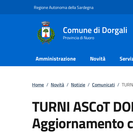
Regione Autonoma della Sardegna
Comune di Dorgali
Provincia di Nuoro
Amministrazione
Novità
Servi
Home
/
Novità
/
Notizie
/
Comunicati
/
TURNI
TURNI ASCoT DO
Aggiornamento c