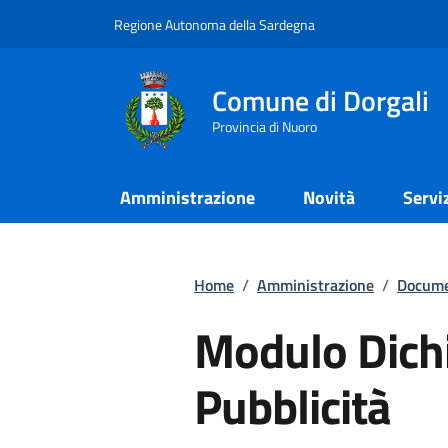
Regione Autonoma della Sardegna
Comune di Dorgali
Provincia di Nuoro
Amministrazione
Novità
Servi
Home
/
Amministrazione
/
Docume
Modulo Dich
Pubblicità