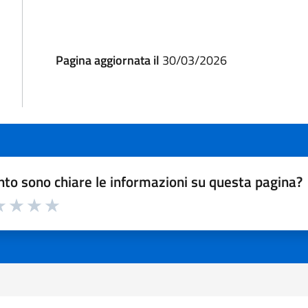
Pagina aggiornata il
30/03/2026
to sono chiare le informazioni su questa pagina?
a 1 a 5 stelle la pagina
 1 stelle su 5
luta 2 stelle su 5
Valuta 3 stelle su 5
Valuta 4 stelle su 5
Valuta 5 stelle su 5