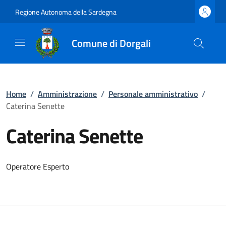
Regione Autonoma della Sardegna
Comune di Dorgali
Home
/
Amministrazione
/
Personale amministrativo
/
Caterina Senette
Caterina Senette
Operatore Esperto