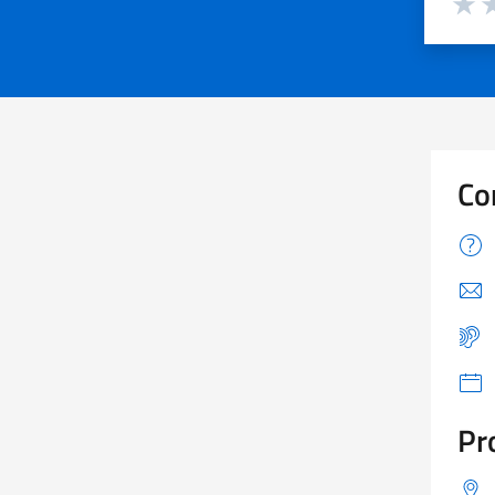
Valuta
Va
Co
Pr