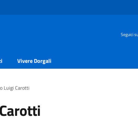
Seguici s
zi
Vivere Dorgali
o Luigi Carotti
Carotti