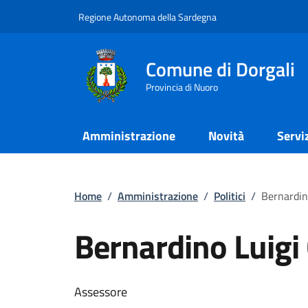
Regione Autonoma della Sardegna
Comune di Dorgali
Provincia di Nuoro
Amministrazione
Novità
Servi
Home
/
Amministrazione
/
Politici
/
Bernardin
Bernardino Luigi 
Assessore