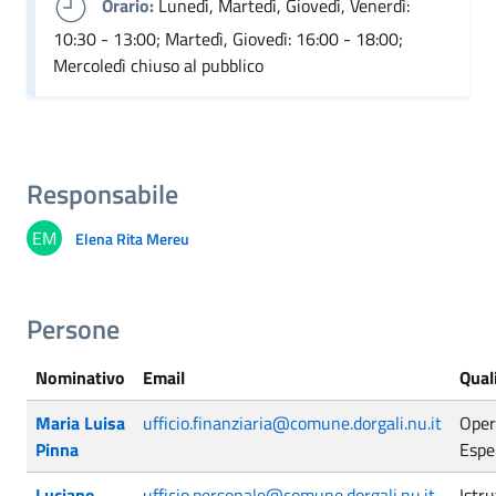
Orario:
Lunedì, Martedì, Giovedì, Venerdì:
10:30 - 13:00; Martedì, Giovedì: 16:00 - 18:00;
Mercoledì chiuso al pubblico
Responsabile
EM
Elena Rita Mereu
Persone
Nominativo
Email
Qual
Maria Luisa
ufficio.finanziaria@comune.dorgali.nu.it
Oper
Pinna
Espe
Luciano
ufficio.personale@comune.dorgali.nu.it
Istru