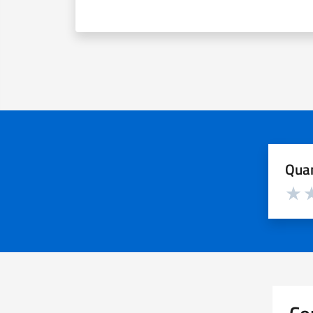
Quan
Valuta d
Valuta
Va