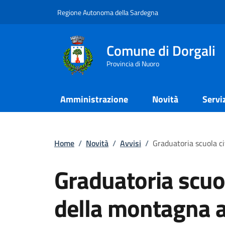
Regione Autonoma della Sardegna
Comune di Dorgali
Provincia di Nuoro
Amministrazione
Novità
Servi
Home
/
Novità
/
Avvisi
/
Graduatoria scuola c
Graduatoria scuol
della montagna a