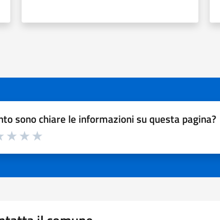
to sono chiare le informazioni su questa pagina?
a 1 a 5 stelle la pagina
 1 stelle su 5
luta 2 stelle su 5
Valuta 3 stelle su 5
Valuta 4 stelle su 5
Valuta 5 stelle su 5